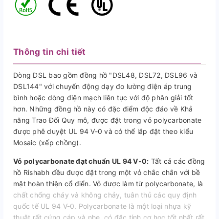
Thông tin chi tiết
Dòng DSL bao gồm đồng hồ "DSL48, DSL72, DSL96 và
DSL144" với chuyển động dạy đo lường điện áp trung
bình hoặc dòng điện mạch liên tục với độ phân giải tốt
hơn. Những đồng hồ này có đặc điểm độc đáo về Khả
năng Trao Đổi Quy mô, được đặt trong vỏ polycarbonate
được phê duyệt UL 94 V-0 và có thể lắp đặt theo kiểu
Mosaic (xếp chồng).
Vỏ polycarbonate đạt chuẩn UL 94 V-0:
Tất cả các đồng
hồ Rishabh đều được đặt trong một vỏ chắc chắn với bề
mặt hoàn thiện cổ điển. Vỏ được làm từ polycarbonate, là
chất chống cháy và không chảy, tuân thủ các quy định
quốc tế UL 94 V-0. Polycarbonate là một loại nhựa kỹ
thuật rất cứng cáp và nhẹ, có đặc tính cơ học tốt nhất rất