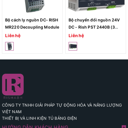
Bộ cách ly nguồn DC- RISH
Bộ chuyển đổi nguồn 24V
MR220 Decoupling Module
DC - Rish PST 2440B (3
Phase)
Liên hệ
Liên hệ
CÔNG TY TNHH GIẢI PHÁP TỰ ĐỘNG HÓA VÀ NĂNG LƯỢNG
VIỆT NAM
THIẾT BỊ VÀ LINH KIỆN TỦ BẢNG ĐIỆN
HƯỚNG DẪN KHÁCH HÀNG