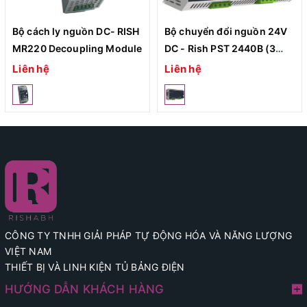
Bộ cách ly nguồn DC- RISH
Bộ chuyển đổi nguồn 24V
MR220 Decoupling Module
DC - Rish PST 2440B (3
Phase)
Liên hệ
Liên hệ
CÔNG TY TNHH GIẢI PHÁP TỰ ĐỘNG HÓA VÀ NĂNG LƯỢNG
VIỆT NAM
THIẾT BỊ VÀ LINH KIỆN TỦ BẢNG ĐIỆN
HƯỚNG DẪN KHÁCH HÀNG